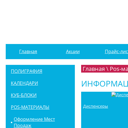
Главная
Акции
Прайс-лис
Главная
\
Pos-м
ПОЛИГРАФИЯ
ИНФОРМАЦ
КАЛЕНДАРИ
КУБ-БЛОКИ
Диспенсеры
POS-МАТЕРИАЛЫ
Оформление Мест
Продаж